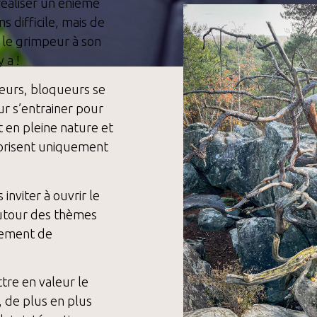
 réaliser un énième
s difficile, mais de
it le grimpeur à son
 a !
peurs, bloqueurs se
r s’entrainer pour
 en pleine nature et
alorisent uniquement
inviter à ouvrir le
autour des thèmes
rgement de
tre en valeur le
, de plus en plus