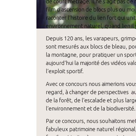
de court métrage. Il ne s’agit pas de
film d’ascension de blocs plus ou moin
raconter l’histoire du lien fort qui un
environnement naturel, quand lien il y
Depuis 120 ans, les varapeurs, grim
sont mesurés aux blocs de bleau, pou
la montagne, pour pratiquer un sport
aujourd’hui la majorité des vidéos v
l’exploit sportif.
Avec ce concours nous aimerions vous 
regard, à changer de perspectives 
de la forêt, de l’escalade et plus la
l’environnement et de la biodiversité.
Par ce concours, nous souhaitons met
fabuleux patrimoine naturel régional