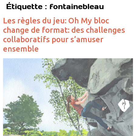
Étiquette :
fontainebleau
Les règles du jeu: Oh My bloc
change de format: des challenges
collaboratifs pour s’amuser
ensemble