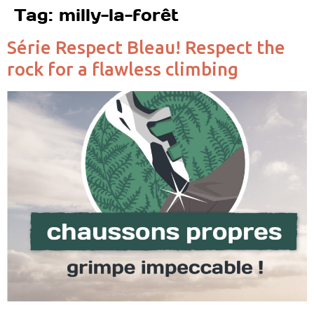
Tag:
milly-la-forêt
Série Respect Bleau! Respect the
rock for a flawless climbing